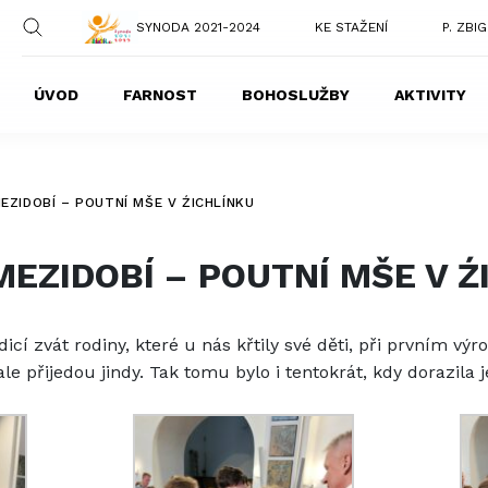
SYNODA 2021-2024
KE STAŽENÍ
P. ZBI
ÚVOD
FARNOST
BOHOSLUŽBY
AKTIVITY
MEZIDOBÍ – POUTNÍ MŠE V ŹICHLÍNKU
 MEZIDOBÍ – POUTNÍ MŠE V 
radicí zvát rodiny, které u nás křtily své děti, při prvním v
e přijedou jindy. Tak tomu bylo i tentokrát, kdy dorazila 