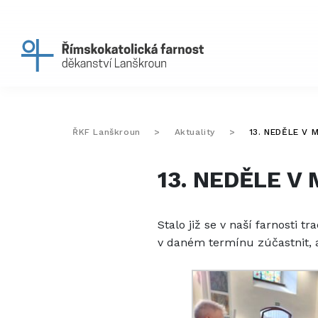
ŘKF Lanškroun
>
Aktuality
>
13. NEDĚLE V 
13. NEDĚLE V
Stalo již se v naší farnosti t
v daném termínu zúčastnit, al