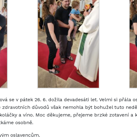
á se v pátek 26. 6. dožila devadesáti let. Velmi si přála os
e zdravotních důvodů však nemohla být bohužel tuto neděl
 koláčky a víno. Moc děkujeme, přejeme brzké zotavení a 
otkáme osobně.
ovým oslavencům.