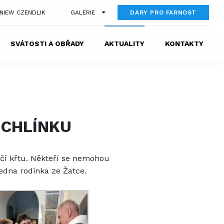
GNIEW CZENDLIK
GALERIE
DARY PRO FARNOST
SVÁTOSTI A OBŘADY
AKTUALITY
KONTAKTY
ŹICHLÍNKU
ýročí křtu. Někteří se nemohou
jedna rodinka ze Žatce.