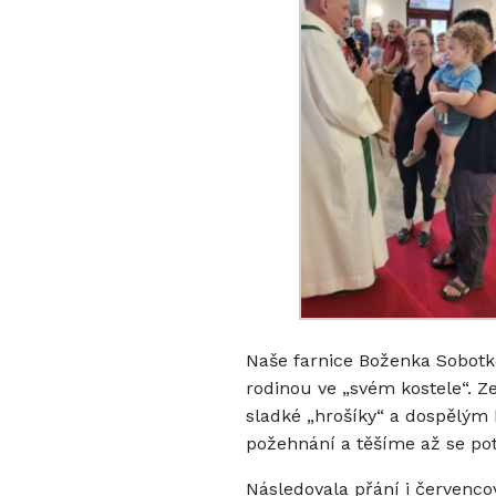
Naše farnice Boženka Sobotkov
rodinou ve „svém kostele“. Z
sladké „hrošíky“ a dospělým
požehnání a těšíme až se p
Následovala přání i červenc