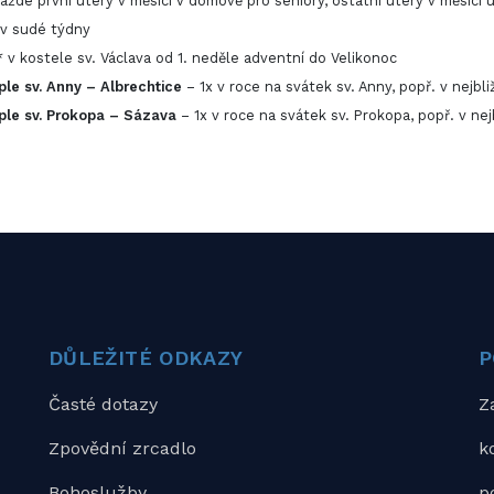
každé první úterý v měsíci v domově pro seniory, ostatní úterý v měsíci u
 v sudé týdny
* v kostele sv. Václava od 1. neděle adventní do Velikonoc
ple sv. Anny – Albrechtice
– 1x v roce na svátek sv. Anny, popř. v nejbl
ple sv. Prokopa – Sázava
– 1x v roce na svátek sv. Prokopa, popř. v nej
DŮLEŽITÉ ODKAZY
P
Časté dotazy
Z
Zpovědní zrcadlo
k
Bohoslužby
p