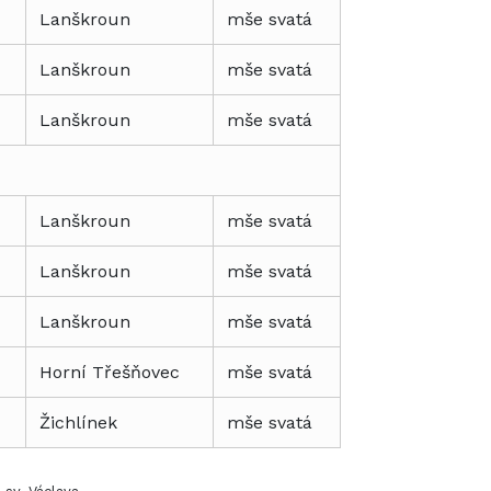
Lanškroun
mše svatá
Lanškroun
mše svatá
Lanškroun
mše svatá
Lanškroun
mše svatá
Lanškroun
mše svatá
Lanškroun
mše svatá
Horní Třešňovec
mše svatá
Žichlínek
mše svatá