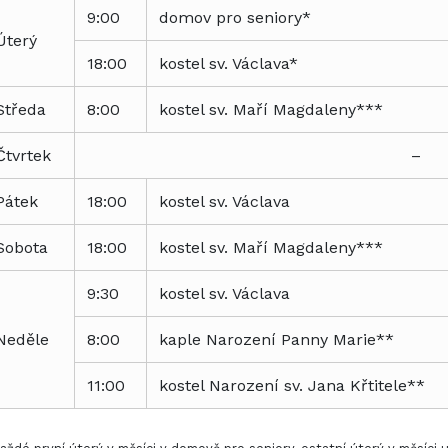
9:00
domov pro seniory*
Úterý
18:00
kostel sv. Václava*
Středa
8:00
kostel sv. Maří Magdaleny***
Čtvrtek
–
Pátek
18:00
kostel sv. Václava
Sobota
18:00
kostel sv. Maří Magdaleny***
9:30
kostel sv. Václava
Neděle
8:00
kaple Narození Panny Marie**
11:00
kostel Narození sv. Jana Křtitele**