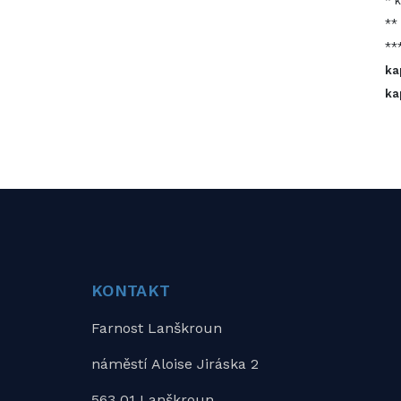
* 
**
**
ka
ka
KONTAKT
Farnost Lanškroun
náměstí Aloise Jiráska 2
563 01 Lanškroun