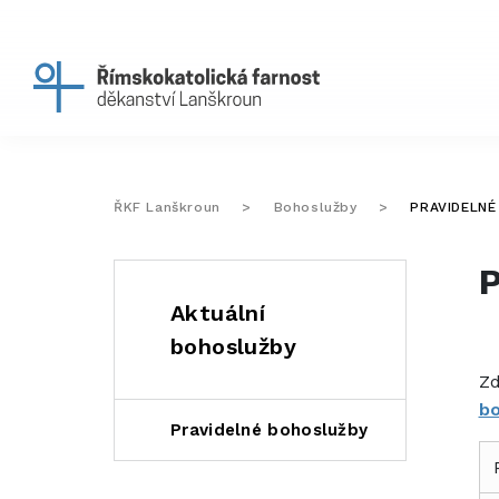
ŘKF Lanškroun
>
Bohoslužby
>
PRAVIDELN
Aktuální
bohoslužby
Zd
bo
Pravidelné bohoslužby