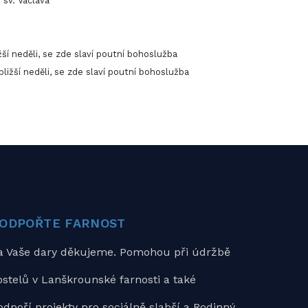
 sv. Václava
ižší neděli, se zde slaví poutní bohoslužba
bližší neděli, se zde slaví poutní bohoslužba
ODPOŘTE FARNOST
a Vaše dary děkujeme. Pomohou při údržbě
ostelů v Lanškrounské farnosti a také
odpoří projekty pro sociálně slabší a Rodinný