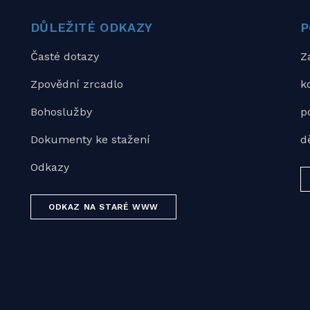
DŮLEŽITÉ ODKAZY
P
Časté dotazy
Z
Zpovědní zrcadlo
k
Bohoslužby
p
Dokumenty ke stažení
d
Odkazy
ODKAZ NA STARÉ WWW