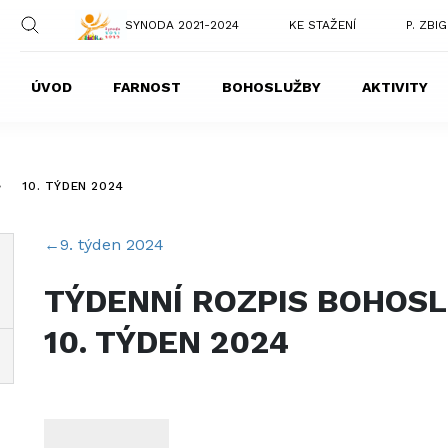
SYNODA 2021-2024
KE STAŽENÍ
P. ZBI
ÚVOD
FARNOST
BOHOSLUŽBY
AKTIVITY
>
10. TÝDEN 2024
←
9. týden 2024
TÝDENNÍ ROZPIS BOHOS
10. TÝDEN 2024