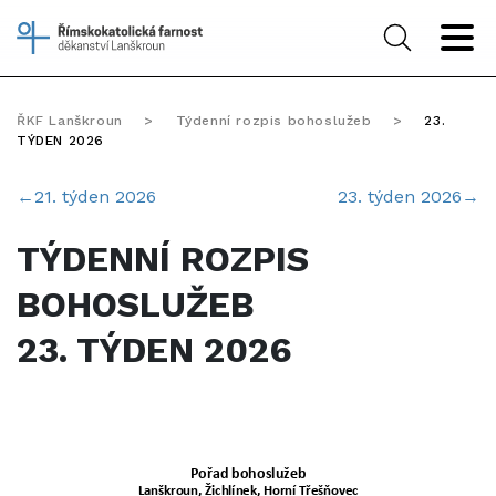
ŘKF Lanškroun
>
Týdenní rozpis bohoslužeb
>
23.
TÝDEN 2026
←
21. týden 2026
23. týden 2026
→
TÝDENNÍ ROZPIS
BOHOSLUŽEB
23. TÝDEN 2026