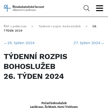
ŘKF Lanškroun
>
Týdenní rozpis bohoslužeb
>
26.
TÝDEN 2024
←
25. týden 2024
27. týden 2024
→
TÝDENNÍ ROZPIS
BOHOSLUŽEB
26. TÝDEN 2024