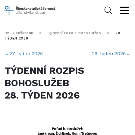
ŘKF Lanškroun
>
Týdenní rozpis bohoslužeb
>
28.
TÝDEN 2026
←
27. týden 2026
29. týden 2026
→
TÝDENNÍ ROZPIS
BOHOSLUŽEB
28. TÝDEN 2026