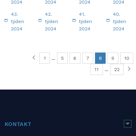
2024
2024
2024
2024
43.
42.
41.
40.
týden
týden
týden
týden
2024
2024
2024
2024
1
...
5
6
7
8
9
10
STRÁNKY:
11
...
22
KONTAKT