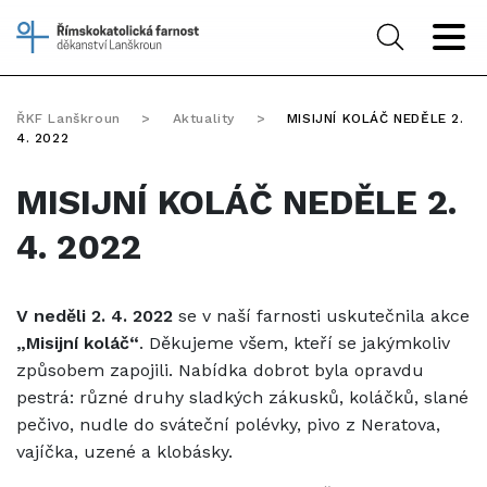
ŘKF Lanškroun
>
Aktuality
>
MISIJNÍ KOLÁČ NEDĚLE 2.
4. 2022
MISIJNÍ KOLÁČ NEDĚLE 2.
4. 2022
V neděli 2. 4. 2022
se v naší farnosti uskutečnila akce
„Misijní koláč“
. Děkujeme všem, kteří se jakýmkoliv
způsobem zapojili. Nabídka dobrot byla opravdu
pestrá: různé druhy sladkých zákusků, koláčků, slané
pečivo, nudle do sváteční polévky, pivo z Neratova,
vajíčka, uzené a klobásky.