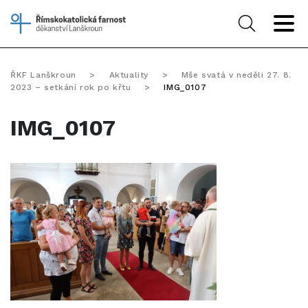
ŘKF Lanškroun
>
Aktuality
>
Mše svatá v neděli 27. 8.
2023 – setkání rok po křtu
>
IMG_0107
IMG_0107