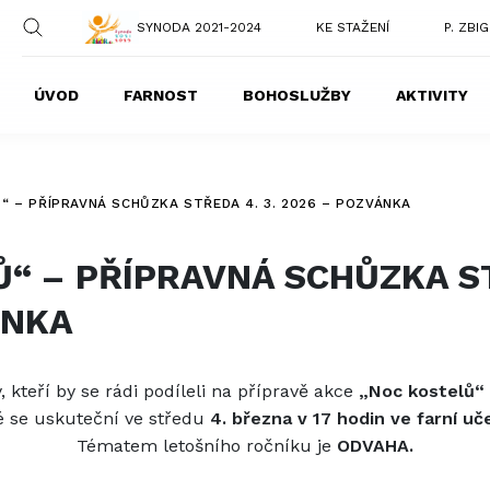
SYNODA 2021-2024
KE STAŽENÍ
P. ZBI
ÚVOD
FARNOST
BOHOSLUŽBY
AKTIVITY
“ – PŘÍPRAVNÁ SCHŮZKA STŘEDA 4. 3. 2026 – POZVÁNKA
“ – PŘÍPRAVNÁ SCHŮZKA ST
ÁNKA
 kteří by se rádi podíleli na přípravě akce
„Noc kostelů“ 
é se uskuteční ve středu
4. března v 17 hodin ve farní uč
Tématem letošního ročníku je
ODVAHA.