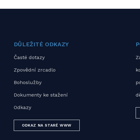
DŮLEŽITÉ ODKAZY
P
Časté dotazy
Z
Zpovědní zrcadlo
k
Bohoslužby
p
Dokumenty ke stažení
d
Odkazy
ODKAZ NA STARÉ WWW