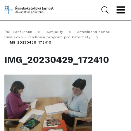
ŘKF Lanškroun
>
Aktuality
>
Artevíkend neboli
Umělecko – duchovní program pro katechety
>
IMG_20230429_172410
IMG_20230429_172410