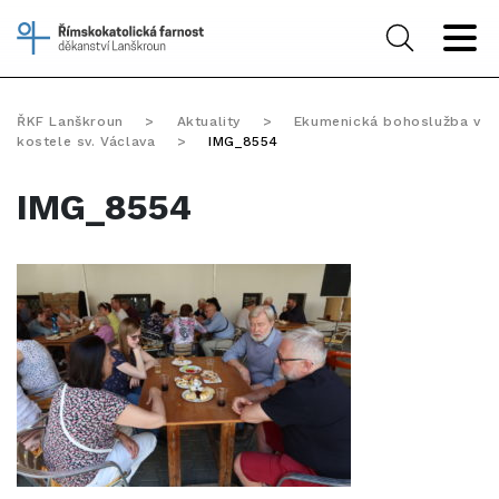
ŘKF Lanškroun
>
Aktuality
>
Ekumenická bohoslužba v
kostele sv. Václava
>
IMG_8554
IMG_8554