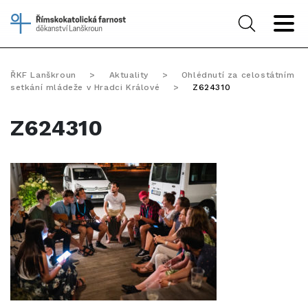
ŘKF Lanškroun
>
Aktuality
>
Ohlédnutí za celostátním
setkání mládeže v Hradci Králové
>
Z624310
Z624310