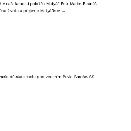
yl v naší farnosti pokřtěn Matyáš Petr Martin Bednář.
vého života a přejeme Matyáškovi …
 naše dětská schola pod vedením Pavla Baroše. SS