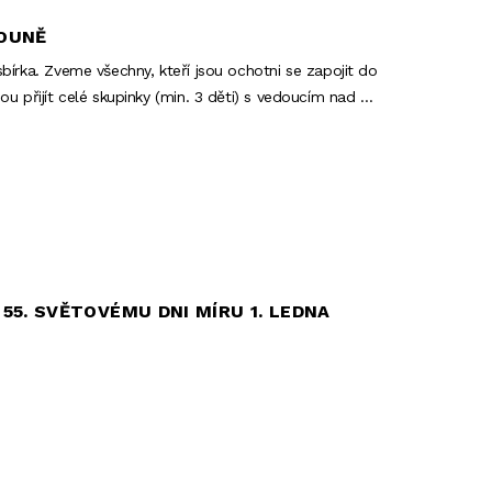
ROUNĚ
bírka. Zveme všechny, kteří jsou ochotni se zapojit do
u přijít celé skupinky (min. 3 děti) s vedoucím nad …
55. SVĚTOVÉMU DNI MÍRU 1. LEDNA