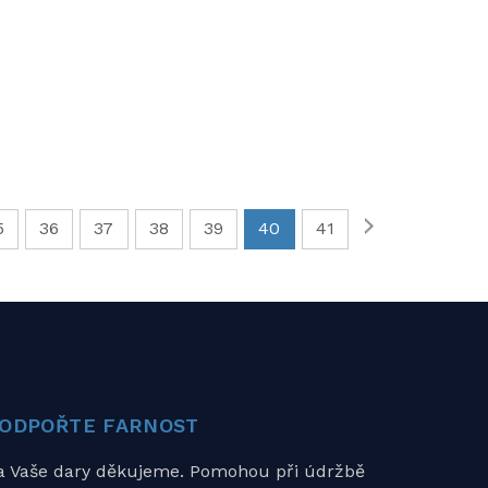
5
36
37
38
39
40
41
ODPOŘTE FARNOST
a Vaše dary děkujeme. Pomohou při údržbě