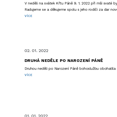
V neděli na svátek Křtu Páně 9. 1. 2022 při mši svaté b
Radujeme se a děkujeme spolu s jeho rodiči za dar no
VÍCE
02. 01. 2022
DRUHÁ NEDĚLE PO NAROZENÍ PÁNĚ
Druhou neděli po Narození Páně bohoslužbu obohatila
VÍCE
01. 01. 2022