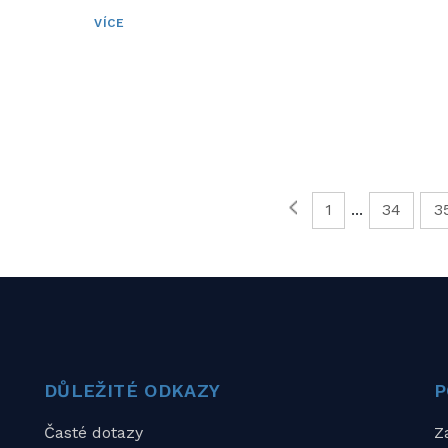
VÍCE
1
...
34
3
STRÁNKY:
DŮLEŽITÉ ODKAZY
P
Časté dotazy
Z